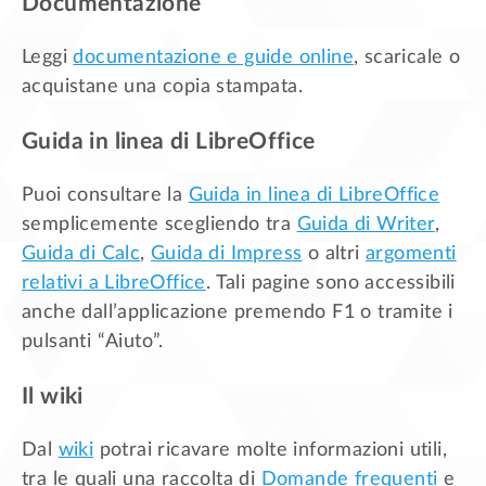
Documentazione
Leggi
documentazione e guide online
, scaricale o
acquistane una copia stampata.
Guida in linea di LibreOffice
Puoi consultare la
Guida in linea di LibreOffice
semplicemente scegliendo tra
Guida di Writer
,
Guida di Calc
,
Guida di Impress
o altri
argomenti
relativi a LibreOffice
. Tali pagine sono accessibili
anche dall’applicazione premendo F1 o tramite i
pulsanti “Aiuto”.
Il wiki
Dal
wiki
potrai ricavare molte informazioni utili,
tra le quali una raccolta di
Domande frequenti
e