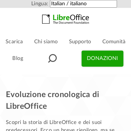
Lingua:
Scarica
Chi siamo
Supporto
Comunità
Blog
DONAZIONI
Evoluzione cronologica di
LibreOffice
Scopri la storia di LibreOffice e dei suoi
predecessori. Ecco un breve riepilogo, ma se